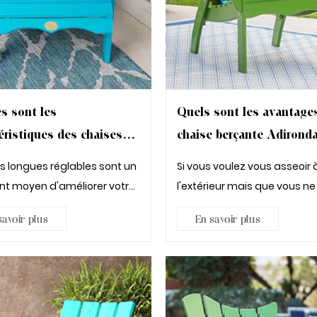
s sont les
Quels sont les avantages
éristiques des chaises
chaise berçante Adirond
s réglables
longues réglables sont un
Si vous voulez vous asseoir 
ent moyen d'améliorer votre
l'extérieur mais que vous ne
de vie exté...
pas sortir de votre terras...
savoir plus
En savoir plus