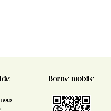
liné...
ide
Borne mobile
 nous
s