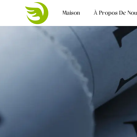
Maison
À Propos De No