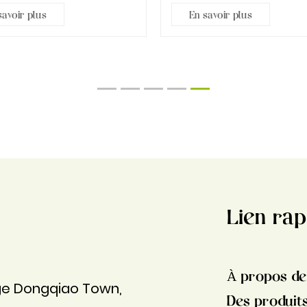
ier bas. Certaines c...
sens qu'elles ont un siège inc
savoir plus
En savoir plus
1
2
3
4
5
Lien rap
À propos de
age Dongqiao Town,
Des produit