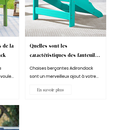
 de la
Quelles sont les
ack
caractéristiques des fauteuils
à bascule Adirondack
à
Chaises berçantes Adirondack
 voulez
sont un merveilleux ajout à votre
terrasse extérieure ou à vot...
En savoir plus