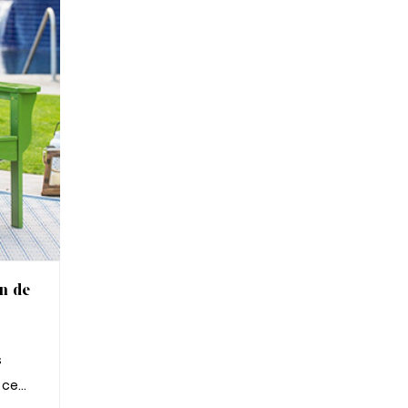
in de
s
 ce