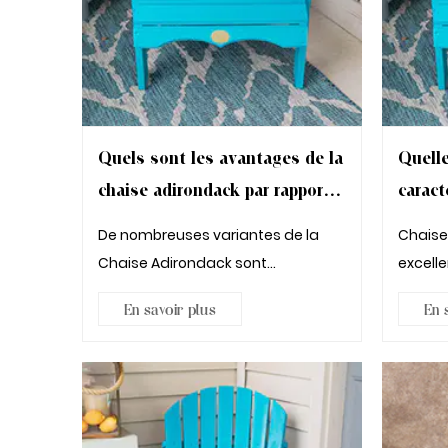
Quels sont les avantages de la
Quelle
chaise adirondack par rapport
caract
aux chaises ordinaires
longue
De nombreuses variantes de la
Chaises 
Chaise Adirondack sont
excell
disponibles. Vous pouvez les
espace 
En savoir plus
En 
trouver ...