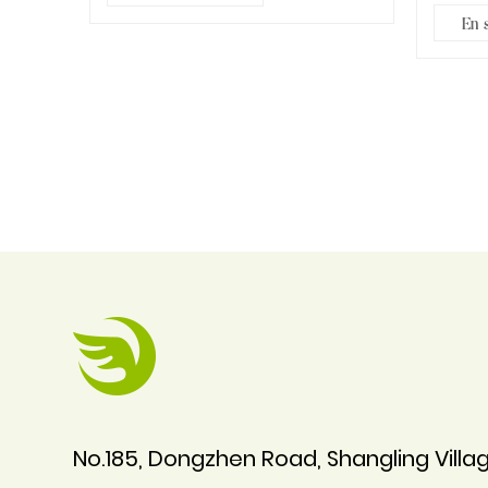
au doss
En 
No.185, Dongzhen Road, Shangling Vill